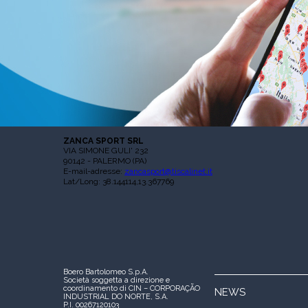
ZANCA SPORT SRL
VIA SIMONE GULI' 232
90142 - PALERMO (PA)
E-mail-adresse:
zancasport@tiscalinet.it
Lat/Long: 38.144114,13.367769
Boero Bartolomeo S.p.A.
Società soggetta a direzione e
coordinamento di CIN – CORPORAÇÃO
NEWS
INDUSTRIAL DO NORTE, S.A.
P.I. 00267120103