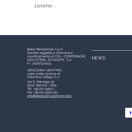
Livorno
Boero Bartolomeo S.p.A.
Società soggetta a direzione e
coordinamento di CIN – CORPORAÇÃO
NEWS
INDUSTRIAL DO NORTE, S.A.
P.I. 00267120103
VENEZIANI YACHTING
used under licence of
Colorificio Zetagi S.r.l.
Via G. Macaggi 19
16121 Genova - Italy
Tel. +39 010 5500.1
Fax +39 010 5500.291
info@venezianiyachting.com
H