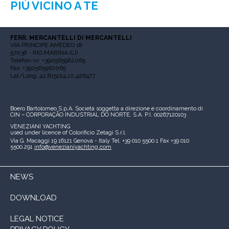
PIÙ VICINO A TE
FERR. MERCANTELLI DI MERCANTELLI
VIA PRINCIPE AMEDEO 18
57038 - RIO MARINA (LI)
Telefon-nr: +390565962065
Fax: +390565962065
Lat/Long: 42.815124,10.426477
Boero Bartolomeo S.p.A.
Società soggetta a direzione e coordinamento di
CIN – CORPORAÇÃO INDUSTRIAL DO NORTE, S.A.
P.I. 00267120103
VENEZIANI YACHTING
used under licence of
Colorificio Zetagi S.r.l.
Via G. Macaggi 19
16121 Genova - Italy
Tel. +39 010 5500.1
Fax +39 010
5500.291
info@venezianiyachting.com
NEWS
DOWNLOAD
LEGAL NOTICE