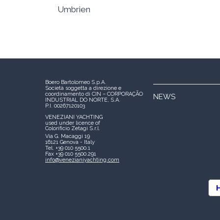
Umbrien
Boero Bartolomeo S.p.A.
Società soggetta a direzione e
coordinamento di CIN – CORPORAÇÃO
NEWS
INDUSTRIAL DO NORTE, S.A.
P.I. 00267120103
VENEZIANI YACHTING
used under licence of
Colorificio Zetagi S.r.l.
Via G. Macaggi 19
16121 Genova - Italy
Tel. +39 010 5500.1
Fax +39 010 5500.291
info@venezianiyachting.com
H