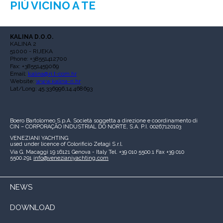
PIÙ VICINO A TE
KALINA D.O.O.
KALINA 2
51000 - RIJEKA
Phone: +38551412700
Fax: +38551459069
Email:
kalina@ri.t-com.hr
Website:
www.kalina-ri.hr
Lat/Long: 45.336996,14.468693
Boero Bartolomeo S.p.A.
Società soggetta a direzione e coordinamento di
CIN – CORPORAÇÃO INDUSTRIAL DO NORTE, S.A.
P.I. 00267120103
VENEZIANI YACHTING
used under licence of
Colorificio Zetagi S.r.l.
Via G. Macaggi 19
16121 Genova - Italy
Tel. +39 010 5500.1
Fax +39 010
5500.291
info@venezianiyachting.com
NEWS
DOWNLOAD