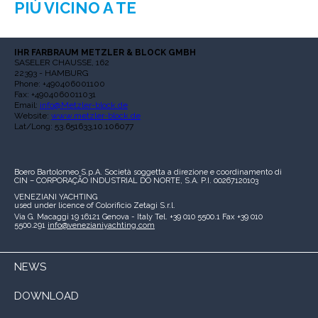
PIÙ VICINO A TE
IHR FARBRAUM METZLER & BLOCK GMBH
SASELER CHAUSSE, 162
22393 - HAMBURG
Phone: +490406001100
Fax: +4904060011031
Email:
info@Metzler-block.de
Website:
www.metzler-block.de
Lat/Long: 53.651633,10.106077
Boero Bartolomeo S.p.A.
Società soggetta a direzione e coordinamento di
CIN – CORPORAÇÃO INDUSTRIAL DO NORTE, S.A.
P.I. 00267120103
VENEZIANI YACHTING
used under licence of
Colorificio Zetagi S.r.l.
Via G. Macaggi 19
16121 Genova - Italy
Tel. +39 010 5500.1
Fax +39 010
5500.291
info@venezianiyachting.com
NEWS
DOWNLOAD