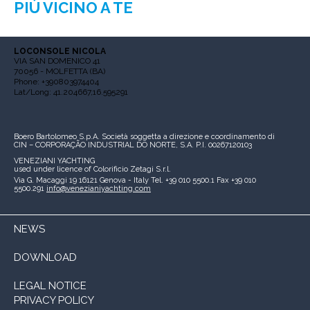
PIÙ VICINO A TE
LOCONSOLE NICOLA
VIA SAN DOMENICO 41
70056 - MOLFETTA (BA)
Phone: +390803974404
Lat/Long: 41.204667,16.595291
Boero Bartolomeo S.p.A.
Società soggetta a direzione e coordinamento di
CIN – CORPORAÇÃO INDUSTRIAL DO NORTE, S.A.
P.I. 00267120103
VENEZIANI YACHTING
used under licence of
Colorificio Zetagi S.r.l.
Via G. Macaggi 19
16121 Genova - Italy
Tel. +39 010 5500.1
Fax +39 010
5500.291
info@venezianiyachting.com
NEWS
DOWNLOAD
LEGAL NOTICE
PRIVACY POLICY