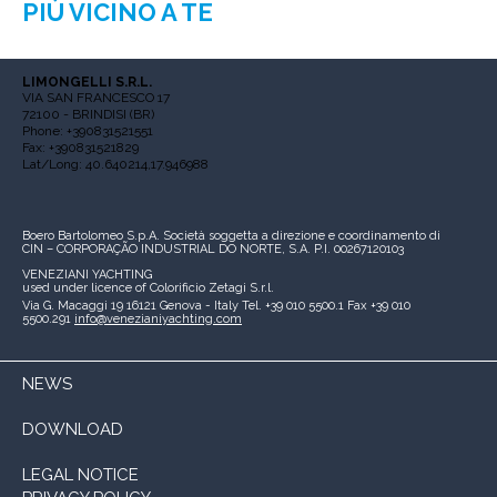
PIÙ VICINO A TE
LIMONGELLI S.R.L.
VIA SAN FRANCESCO 17
72100 - BRINDISI (BR)
Phone: +390831521551
Fax: +390831521829
Lat/Long: 40.640214,17.946988
Boero Bartolomeo S.p.A.
Società soggetta a direzione e coordinamento di
CIN – CORPORAÇÃO INDUSTRIAL DO NORTE, S.A.
P.I. 00267120103
VENEZIANI YACHTING
used under licence of
Colorificio Zetagi S.r.l.
Via G. Macaggi 19
16121 Genova - Italy
Tel. +39 010 5500.1
Fax +39 010
5500.291
info@venezianiyachting.com
NEWS
DOWNLOAD
LEGAL NOTICE