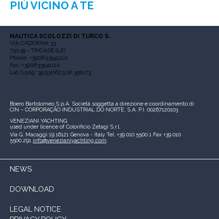
PIÙ VICINO A TE
NAUTICA SCOLOZZI DI TURCO S.
VIA CADORNA 33
73039 - TRICASE (LE)
Phone: +390833541110
Fax: +390833541110
Lat/Long: 39.930623,18.358173
Boero Bartolomeo S.p.A.
Società soggetta a direzione e coordinamento di
CIN – CORPORAÇÃO INDUSTRIAL DO NORTE, S.A.
P.I. 00267120103
VENEZIANI YACHTING
used under licence of
Colorificio Zetagi S.r.l.
Via G. Macaggi 19
16121 Genova - Italy
Tel. +39 010 5500.1
Fax +39 010
5500.291
info@venezianiyachting.com
NEWS
DOWNLOAD
LEGAL NOTICE