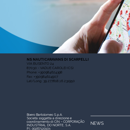
NS NAUTICARAVANS DI SCARPELLI
VIA BUSENTO 24
87030 - VADUE CAROLEI (CS)
Phone: +390984624398
Fax: +390984624907
Lat/Long: 39.277818,16.231950
Boero Bartolomeo S.p.A.
Società soggetta a direzione e
coordinamento di CIN – CORPORAÇÃO
NEWS
INDUSTRIAL DO NORTE, S.A.
P.I. 00267120103