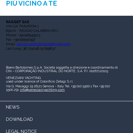
PIÙ VICINO A TE
RAGGEF SAS
VIA LIA TRAVERSA 1
89100 - REGGIO CALABRIA (RC)
Phone: +39096545523
Fax: +39096556397
Email:
benvenutiferramenta@gmail.com
Lat/Long: 38.125048,15.659837
Boero Bartolomeo S.p.A.
Società soggetta a direzione e coordinamento di
CIN – CORPORAÇÃO INDUSTRIAL DO NORTE, S.A.
P.I. 00267120103
VENEZIANI YACHTING
used under licence of
Colorificio Zetagi S.r.l.
Via G. Macaggi 19
16121 Genova - Italy
Tel. +39 010 5500.1
Fax +39 010
5500.291
info@venezianiyachting.com
NEWS
DOWNLOAD
LEGAL NOTICE