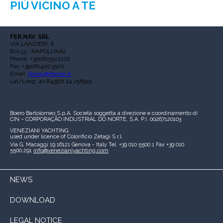
PIÙ VICINO A TE
FER.NAV. SRL
VIA LANZIERI, 8
80133 - NAPOLI (NA)
Phone: +390815522172
Fax: +390814203500
Email:
fernav@fernav.it
Lat/Long: 40.843971,14.256919
Boero Bartolomeo S.p.A.
Società soggetta a direzione e coordinamento di
CIN – CORPORAÇÃO INDUSTRIAL DO NORTE, S.A.
P.I. 00267120103
VENEZIANI YACHTING
used under licence of
Colorificio Zetagi S.r.l.
Via G. Macaggi 19
16121 Genova - Italy
Tel. +39 010 5500.1
Fax +39 010
5500.291
info@venezianiyachting.com
NEWS
DOWNLOAD
LEGAL NOTICE