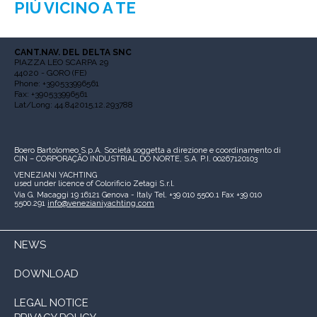
PIÙ VICINO A TE
CANT.NAV. DEL DELTA SNC
PIAZZA LEO SCARPA 29
44020 - GORO (FE)
Phone: +390533996561
Fax: +390533996561
Lat/Long: 44.842015,12.293788
Boero Bartolomeo S.p.A.
Società soggetta a direzione e coordinamento di
CIN – CORPORAÇÃO INDUSTRIAL DO NORTE, S.A.
P.I. 00267120103
VENEZIANI YACHTING
used under licence of
Colorificio Zetagi S.r.l.
Via G. Macaggi 19
16121 Genova - Italy
Tel. +39 010 5500.1
Fax +39 010
5500.291
info@venezianiyachting.com
NEWS
DOWNLOAD
LEGAL NOTICE