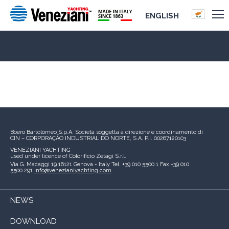
ENGLISH
Boero Bartolomeo S.p.A.
Società soggetta a direzione e coordinamento di
CIN – CORPORAÇÃO INDUSTRIAL DO NORTE, S.A.
P.I. 00267120103
VENEZIANI YACHTING
used under licence of
Colorificio Zetagi S.r.l.
Via G. Macaggi 19
16121 Genova - Italy
Tel. +39 010 5500.1
Fax +39 010
5500.291
info@venezianiyachting.com
NEWS
DOWNLOAD