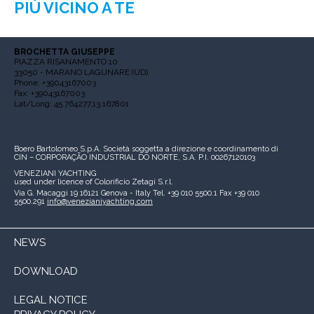
PIÙ VICINO A TE
BROCHETTA GIUSEPPE
PIAZZA RISANAMENTO 10
33050 - MARANO LAGUNARE (UD)
Phone: +39043167003
Fax: +39043167003
Lat/Long: 45.764277,13.167801
Boero Bartolomeo S.p.A.
Società soggetta a direzione e coordinamento di
CIN – CORPORAÇÃO INDUSTRIAL DO NORTE, S.A.
P.I. 00267120103
VENEZIANI YACHTING
used under licence of
Colorificio Zetagi S.r.l.
Via G. Macaggi 19
16121 Genova - Italy
Tel. +39 010 5500.1
Fax +39 010
5500.291
info@venezianiyachting.com
NEWS
DOWNLOAD
LEGAL NOTICE