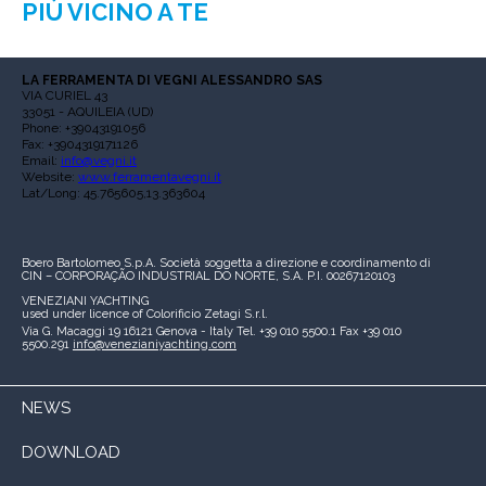
PIÙ VICINO A TE
LA FERRAMENTA DI VEGNI ALESSANDRO SAS
VIA CURIEL 43
33051 - AQUILEIA (UD)
Phone: +39043191056
Fax: +3904319171126
Email:
info@vegni.it
Website:
www.ferramentavegni.it
Lat/Long: 45.765605,13.363604
Boero Bartolomeo S.p.A.
Società soggetta a direzione e coordinamento di
CIN – CORPORAÇÃO INDUSTRIAL DO NORTE, S.A.
P.I. 00267120103
VENEZIANI YACHTING
used under licence of
Colorificio Zetagi S.r.l.
Via G. Macaggi 19
16121 Genova - Italy
Tel. +39 010 5500.1
Fax +39 010
5500.291
info@venezianiyachting.com
NEWS
DOWNLOAD