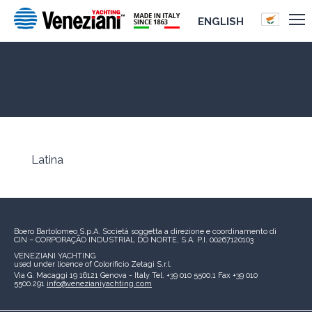
ENGLISH
Latina
Latina
Boero Bartolomeo S.p.A.
Società soggetta a direzione e coordinamento di
CIN – CORPORAÇÃO INDUSTRIAL DO NORTE, S.A.
P.I. 00267120103
VENEZIANI YACHTING
used under licence of
Colorificio Zetagi S.r.l.
Via G. Macaggi 19
16121 Genova - Italy
Tel. +39 010 5500.1
Fax +39 010
5500.291
info@venezianiyachting.com