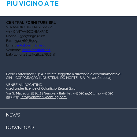
PIÙ VICINO A TE
CENTRAL FORNITURE SRL
VIA MARIO DIOTTASI SNC Z.I.
53 - CIVITAVECCHIA (RM)
Phone: +390766503020
Fax: +390766589091
Email:
info@centralfer.it
Website:
www.centralfer.it
Lat/Long: 42.117548,11.781837
Boero Bartolomeo S.p.A.
Società soggetta a direzione e coordinamento di
CIN – CORPORAÇÃO INDUSTRIAL DO NORTE, S.A.
P.I. 00267120103
VENEZIANI YACHTING
used under licence of
Colorificio Zetagi S.r.l.
Via G. Macaggi 19
16121 Genova - Italy
Tel. +39 010 5500.1
Fax +39 010
5500.291
info@venezianiyachting.com
NEWS
DOWNLOAD