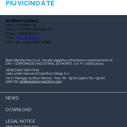
PIÙ VICINO A TE
MORENO SILVANO
VIA CLAVESANA 35
17020 - ANDORA MARINA (SV)
Phone: +39018287327
Email:
morsil@libero.it
Lat/Long: 43.952238,8.148388
Boero Bartolomeo S.p.A.
Società soggetta a direzione e coordinamento di
CIN – CORPORAÇÃO INDUSTRIAL DO NORTE, S.A.
P.I. 00267120103
VENEZIANI YACHTING
used under licence of
Colorificio Zetagi S.r.l.
Via G. Macaggi 19
16121 Genova - Italy
Tel. +39 010 5500.1
Fax +39 010
5500.291
info@venezianiyachting.com
NEWS
DOWNLOAD
LEGAL NOTICE