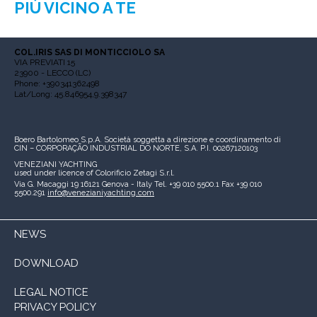
PIÙ VICINO A TE
COL.IRIS SAS DI MONTICCIOLO SA
VIA PREVIATI 15
23900 - LECCO (LC)
Phone: +390341362498
Lat/Long: 45.846954,9.398347
Boero Bartolomeo S.p.A.
Società soggetta a direzione e coordinamento di
CIN – CORPORAÇÃO INDUSTRIAL DO NORTE, S.A.
P.I. 00267120103
VENEZIANI YACHTING
used under licence of
Colorificio Zetagi S.r.l.
Via G. Macaggi 19
16121 Genova - Italy
Tel. +39 010 5500.1
Fax +39 010
5500.291
info@venezianiyachting.com
NEWS
DOWNLOAD
LEGAL NOTICE
PRIVACY POLICY