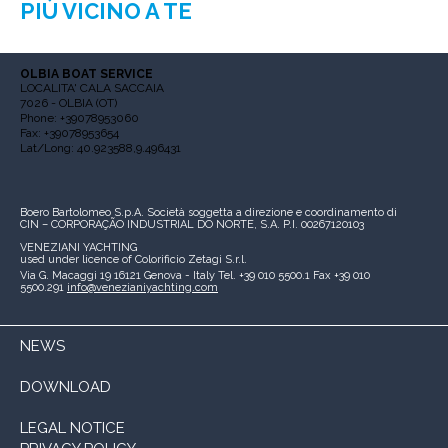
PIÙ VICINO A TE
OLBIA BOAT SERVICE
LOCALITA' CALA SACCAIA
7026 - OLBIA (OT)
Phone: +39078953060
Fax: +39078953654
Lat/Long: 40.923588,9.496431
Boero Bartolomeo S.p.A.
Società soggetta a direzione e coordinamento di
CIN – CORPORAÇÃO INDUSTRIAL DO NORTE, S.A.
P.I. 00267120103
VENEZIANI YACHTING
used under licence of
Colorificio Zetagi S.r.l.
Via G. Macaggi 19
16121 Genova - Italy
Tel. +39 010 5500.1
Fax +39 010
5500.291
info@venezianiyachting.com
NEWS
DOWNLOAD
LEGAL NOTICE