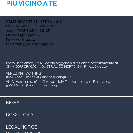
PIÙ VICINO A TE
CANT.NAV.ART.F.LLI SPANU & C.
LOC. BARACCHE PESCATORI
9023 - TORRE GRANDE (OR)
Phone: +39078322127
Fax: +39078322127
Lat/Long: 39.910247,8.595172
Boero Bartolomeo S.p.A.
Società soggetta a direzione e coordinamento di
CIN – CORPORAÇÃO INDUSTRIAL DO NORTE, S.A.
P.I. 00267120103
VENEZIANI YACHTING
used under licence of
Colorificio Zetagi S.r.l.
Via G. Macaggi 19
16121 Genova - Italy
Tel. +39 010 5500.1
Fax +39 010
5500.291
info@venezianiyachting.com
NEWS
DOWNLOAD
LEGAL NOTICE