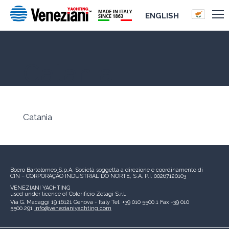
ENGLISH
Catania
Catania
Boero Bartolomeo S.p.A.
Società soggetta a direzione e coordinamento di
CIN – CORPORAÇÃO INDUSTRIAL DO NORTE, S.A.
P.I. 00267120103
VENEZIANI YACHTING
used under licence of
Colorificio Zetagi S.r.l.
Via G. Macaggi 19
16121 Genova - Italy
Tel. +39 010 5500.1
Fax +39 010
5500.291
info@venezianiyachting.com