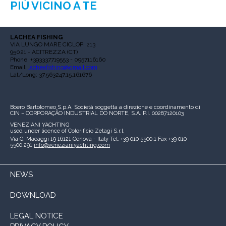
PIÙ VICINO A TE
LACHEA FISHING
VIA LUNGO MARE CICLOPI 213
95021 - ACITREZZA (CT)
Phone: +393337719553 - 0957116160
Email:
lacheafishing@gmail.com
Lat/Long: 37.563247,15.161676
Boero Bartolomeo S.p.A.
Società soggetta a direzione e coordinamento di
CIN – CORPORAÇÃO INDUSTRIAL DO NORTE, S.A.
P.I. 00267120103
VENEZIANI YACHTING
used under licence of
Colorificio Zetagi S.r.l.
Via G. Macaggi 19
16121 Genova - Italy
Tel. +39 010 5500.1
Fax +39 010
5500.291
info@venezianiyachting.com
NEWS
DOWNLOAD
LEGAL NOTICE