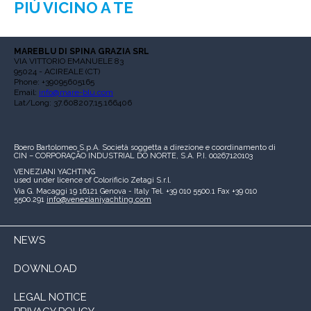
PIÙ VICINO A TE
MAREBLU DI SPINA GRAZIA SRL
VIA VITTORIO EMANUELE 83
95024 - ACIREALE (CT)
Phone: +39095605165
Email:
info@mare-blu.com
Lat/Long: 37.608207,15.166406
Boero Bartolomeo S.p.A.
Società soggetta a direzione e coordinamento di
CIN – CORPORAÇÃO INDUSTRIAL DO NORTE, S.A.
P.I. 00267120103
VENEZIANI YACHTING
used under licence of
Colorificio Zetagi S.r.l.
Via G. Macaggi 19
16121 Genova - Italy
Tel. +39 010 5500.1
Fax +39 010
5500.291
info@venezianiyachting.com
NEWS
DOWNLOAD
LEGAL NOTICE