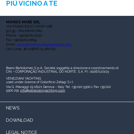
PIÙ VICINO A TE
MONDO MARE SRL
VIA FRANCESCO CRISPI 268
90139 - PALERMO (PA)
Phone: +390916113050
Fax: +390916121854
Email:
marketing@mondomareshop.com
Lat/Long: 38.129867,13.360715
Boero Bartolomeo S.p.A.
Società soggetta a direzione e coordinamento di
CIN – CORPORAÇÃO INDUSTRIAL DO NORTE, S.A.
P.I. 00267120103
VENEZIANI YACHTING
used under licence of
Colorificio Zetagi S.r.l.
Via G. Macaggi 19
16121 Genova - Italy
Tel. +39 010 5500.1
Fax +39 010
5500.291
info@venezianiyachting.com
NEWS
DOWNLOAD
LEGAL NOTICE