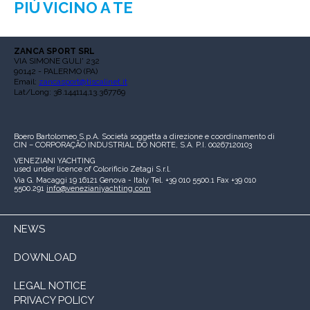
PIÙ VICINO A TE
ZANCA SPORT SRL
VIA SIMONE GULI' 232
90142 - PALERMO (PA)
Email:
zancasport@tiscalinet.it
Lat/Long: 38.144114,13.367769
Boero Bartolomeo S.p.A.
Società soggetta a direzione e coordinamento di
CIN – CORPORAÇÃO INDUSTRIAL DO NORTE, S.A.
P.I. 00267120103
VENEZIANI YACHTING
used under licence of
Colorificio Zetagi S.r.l.
Via G. Macaggi 19
16121 Genova - Italy
Tel. +39 010 5500.1
Fax +39 010
5500.291
info@venezianiyachting.com
NEWS
DOWNLOAD
LEGAL NOTICE
PRIVACY POLICY