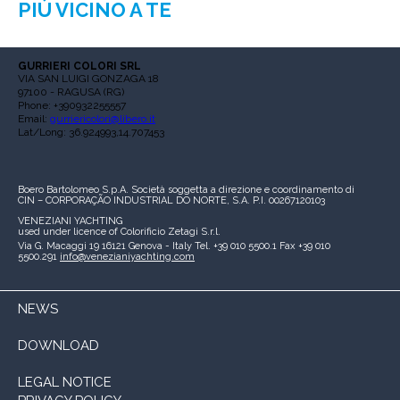
PIÙ VICINO A TE
GURRIERI COLORI SRL
VIA SAN LUIGI GONZAGA 18
97100 - RAGUSA (RG)
Phone: +390932255557
Email:
gurriericolori@libero.it
Lat/Long: 36.924993,14.707453
Boero Bartolomeo S.p.A.
Società soggetta a direzione e coordinamento di
CIN – CORPORAÇÃO INDUSTRIAL DO NORTE, S.A.
P.I. 00267120103
VENEZIANI YACHTING
used under licence of
Colorificio Zetagi S.r.l.
Via G. Macaggi 19
16121 Genova - Italy
Tel. +39 010 5500.1
Fax +39 010
5500.291
info@venezianiyachting.com
NEWS
DOWNLOAD
LEGAL NOTICE