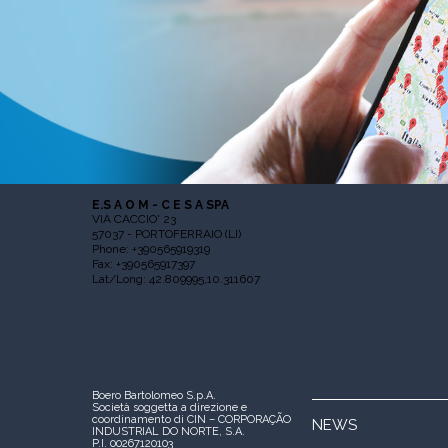
E.S A O M - C E S A SPA
VIA CACCIO' 23
57037 - PORTOFERRAIO (LI)
Phone: +390565919319
Fax: +390565917397
Lat/Long: 42.809995,10.311607
Boero Bartolomeo S.p.A.
Società soggetta a direzione e
coordinamento di CIN – CORPORAÇÃO
NEWS
INDUSTRIAL DO NORTE, S.A.
P.I. 00267120103