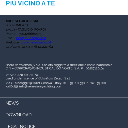
PIÙ VICINO A TE
MILESI GROUP SRL
S.S. ROMEA 17
45019 - TAGLIO DI PO (RO)
Phone: +390426660975
Email:
info@milesigroup.it
Website:
www.milesigroup.it
Lat/Long: 44.993776,12.221564
Boero Bartolomeo S.p.A.
Società soggetta a direzione e coordinamento di
CIN – CORPORAÇÃO INDUSTRIAL DO NORTE, S.A.
P.I. 00267120103
VENEZIANI YACHTING
used under licence of
Colorificio Zetagi S.r.l.
Via G. Macaggi 19
16121 Genova - Italy
Tel. +39 010 5500.1
Fax +39 010
5500.291
info@venezianiyachting.com
NEWS
DOWNLOAD
LEGAL NOTICE