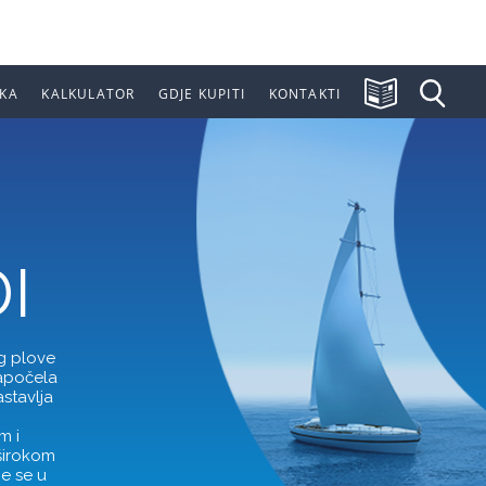
KA
KALKULATOR
GDJE KUPITI
KONTAKTI
I
g plove
započela
stavlja
m i
 širokom
je se u