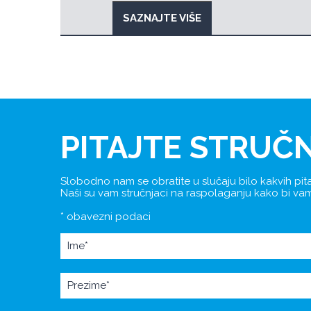
SAZNAJTE VIŠE
PITAJTE STRUČ
Slobodno nam se obratite u slučaju bilo kakvih pita
Naši su vam stručnjaci na raspolaganju kako bi vam p
* obavezni podaci