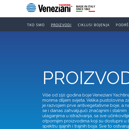
TKO SMO
PROIZVODI
CIKLUSI BOJENJA
PODRŠ
PROIZVOD
Više od 150 godina boje Veneziani Yachtin
morima diljem svijeta. Velika pustolovina 
je razvojem prve antivegetativne boje, a na
se i danas zahvaljujući značajnim i stalnim
ulaganjima u istraživanja, sa sve učinkovitiji
otpornijim proizvodima koji su dostupni u
spektru sjajnih i trajnih boja. Sve to ostvaru