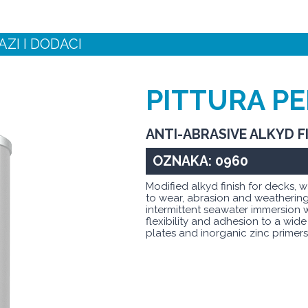
ZI I DODACI
PITTURA P
ANTI-ABRASIVE ALKYD F
OZNAKA: 0960
Modified alkyd finish for decks, w
to wear, abrasion and weathering
intermittent seawater immersion 
flexibility and adhesion to a wid
plates and inorganic zinc primers