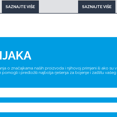
SAZNAJTE VIŠE
SAZNAJTE VIŠE
NJAKA
nja o značajkama naših proizvoda i njihovoj primjeni ili ako su
omogli i predložili najbolja rješenja za bojenje i zaštitu vašeg 