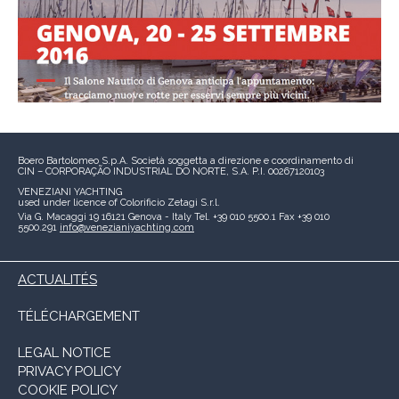
Boero Bartolomeo S.p.A.
Società soggetta a direzione e coordinamento di
CIN – CORPORAÇÃO INDUSTRIAL DO NORTE, S.A.
P.I. 00267120103
VENEZIANI YACHTING
used under licence of
Colorificio Zetagi S.r.l.
Via G. Macaggi 19
16121 Genova - Italy
Tel. +39 010 5500.1
Fax +39 010
5500.291
info@venezianiyachting.com
ACTUALITÉS
TÉLÉCHARGEMENT
LEGAL NOTICE
PRIVACY POLICY
COOKIE POLICY