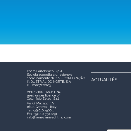
Boero Bartolomeo S.p.A.
Società soggetta a direzione e
coordinamento di CIN – CORPORAÇÃO
ACTUALITÉS
INDUSTRIAL DO NORTE, S.A.
P.I. 00267120103
VENEZIANI YACHTING
used under licence of
Colorificio Zetagi S.r.l.
Via G. Macaggi 19
16121 Genova - Italy
Tel. +39 010 5500.1
Fax +39 010 5500.291
info@venezianiyachting.com