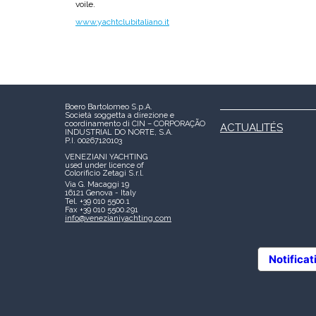
voile.
www.yachtclubitaliano.it
Boero Bartolomeo S.p.A.
Società soggetta a direzione e
coordinamento di CIN – CORPORAÇÃO
ACTUALITÉS
INDUSTRIAL DO NORTE, S.A.
P.I. 00267120103
VENEZIANI YACHTING
used under licence of
Colorificio Zetagi S.r.l.
Via G. Macaggi 19
16121 Genova - Italy
Tel. +39 010 5500.1
Fax +39 010 5500.291
info@venezianiyachting.com
Notificat