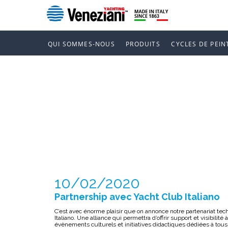
QUI SOMMES-NOUS
PRODUITS
CYCLES DE PEIN
PARTNERSHI
ITALIANO
10/02/2020
Partnership avec Yacht Club Italiano
C’est avec énorme plaisir que on annonce notre partenariat tec
Italiano. Une alliance qui permettra d’offrir support et visibilité 
évènements culturels et initiatives didactiques dédiées à tous