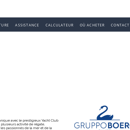
TURE
ASSISTANCE
CALCULATEUR
OÙ ACHETER
CONTACT
P AVEC YACHT
hnique avec le prestigieux Yacht Club
à plusieurs activité de régate,
 les passionnés de la mer et de la