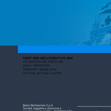
CANT. NAV. DELL'ADRIATICO SNC
VIA SINISTRA DEL PORTO 168
47900 - RIMINI (RN)
Téléphone: +390541 52151
Lat/Long: 44.07344, 12.57291
Boero Bartolomeo S.p.A.
Società soggetta a direzione e