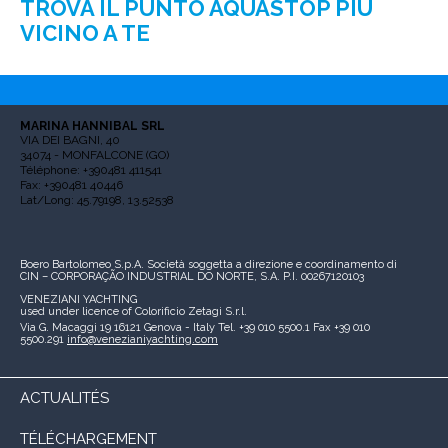
TROVA IL PUNTO AQUASTOP PIÙ
VICINO A TE
MARINA HANNIBAL SRL
VIA DEI BAGNI, 40
34074 - MONFALCONE (GO)
Téléphone: +390481 411541
Fax: +390481 40446
Lat/Long: 45.79198, 13.52538
Boero Bartolomeo S.p.A.
Società soggetta a direzione e coordinamento di
CIN – CORPORAÇÃO INDUSTRIAL DO NORTE, S.A.
P.I. 00267120103
VENEZIANI YACHTING
used under licence of
Colorificio Zetagi S.r.l.
Via G. Macaggi 19
16121 Genova - Italy
Tel. +39 010 5500.1
Fax +39 010
5500.291
info@venezianiyachting.com
ACTUALITÉS
TÉLÉCHARGEMENT