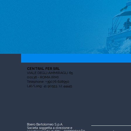
CENTRAL FER SRL
VIALE DEGLI AMMIRAGLI 65
00136 - ROMA (RM)
Téléphone: +39076 628950
Lat/Long: 41.90553, 12.44445
Boero Bartolomeo S.p.A.
Società soggetta a direzione e