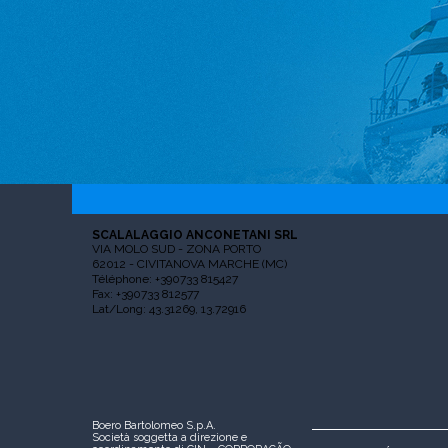
SCALALAGGIO ANCONETANI SRL
VIA MOLO SUD - ZONA PORTO
62012 - CIVITANOVA MARCHE (MC)
Téléphone: +390733 815427
Fax: +390733 812577
Lat/Long: 43.31269, 13.72916
Boero Bartolomeo S.p.A.
Società soggetta a direzione e