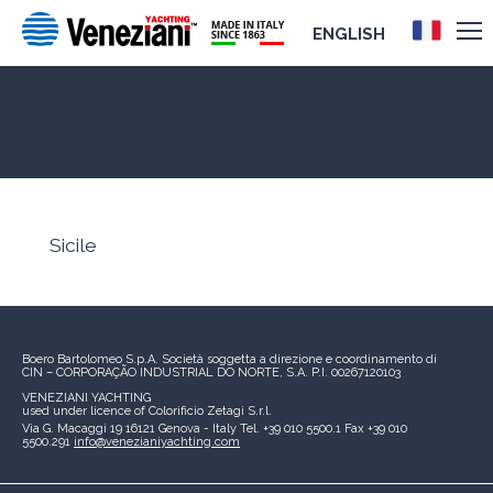
ENGLISH
Sicile
Sicile
Boero Bartolomeo S.p.A.
Società soggetta a direzione e coordinamento di
CIN – CORPORAÇÃO INDUSTRIAL DO NORTE, S.A.
P.I. 00267120103
VENEZIANI YACHTING
used under licence of
Colorificio Zetagi S.r.l.
Via G. Macaggi 19
16121 Genova - Italy
Tel. +39 010 5500.1
Fax +39 010
5500.291
info@venezianiyachting.com