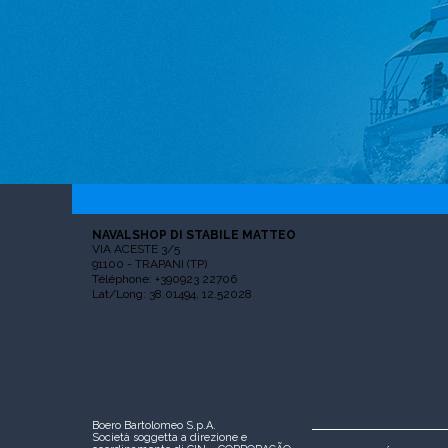
NAVALSHOP DI STABILE MATTEO
VIA ACESTE 3/5
91100 - TRAPANI (TP)
Téléphone: +390923 22706
Lat/Long: 38.01494, 12.52028
Boero Bartolomeo S.p.A.
Società soggetta a direzione e