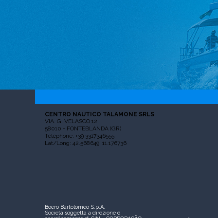
CENTRO NAUTICO TALAMONE SRLS
VIA. G. VELASCO 12
58010 - FONTEBLANDA (GR)
Téléphone: +39 3317346555
Lat/Long: 42.568649, 11.176736
Boero Bartolomeo S.p.A.
Società soggetta a direzione e