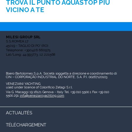
TROVA IL PUNTO AQUASTOP PIÙ
VICINO A TE
MILESI GROUP SRL
S.S.ROMEA 17
45019 - TAGLIO DI PO' (RO)
Téléphone: +390426 660975
Lat/Long: 44.993773, 12.221568
Boero Bartolomeo S.p.A.
Società soggetta a direzione e coordinamento di
CIN – CORPORAÇÃO INDUSTRIAL DO NORTE, S.A.
P.I. 00267120103
VENEZIANI YACHTING
used under licence of
Colorificio Zetagi S.r.l.
Via G. Macaggi 19
16121 Genova - Italy
Tel. +39 010 5500.1
Fax +39 010
5500.291
info@venezianiyachting.com
ACTUALITÉS
TÉLÉCHARGEMENT