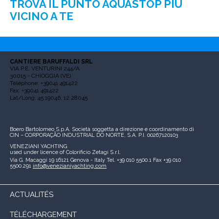
TROVA IL PUNTO AQUASTOP PIÙ
VICINO A TE
CANTIERE BARUFFALDI SRL
VIA P.E. VENTURINI 244/A
30015 - CHIOGGIA (VE)
Téléphone: +39041 491422
Fax: +39041 491422
Lat/Long: 45.19046, 12.28045
Boero Bartolomeo S.p.A.
Società soggetta a direzione e coordinamento di
CIN – CORPORAÇÃO INDUSTRIAL DO NORTE, S.A.
P.I. 00267120103
VENEZIANI YACHTING
used under licence of
Colorificio Zetagi S.r.l.
Via G. Macaggi 19
16121 Genova - Italy
Tel. +39 010 5500.1
Fax +39 010
5500.291
info@venezianiyachting.com
ACTUALITÉS
TÉLÉCHARGEMENT