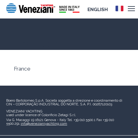
ENGLISH
France
France
Boero Bartolomeo S.p.A.
Società soggetta a direzione e coordinamento di
CIN – CORPORAÇÃO INDUSTRIAL DO NORTE, S.A.
P.I. 00267120103
VENEZIANI YACHTING
used under licence of
Colorificio Zetagi S.r.l.
Via G. Macaggi 19
16121 Genova - Italy
Tel. +39 010 5500.1
Fax +39 010
5500.291
info@venezianiyachting.com