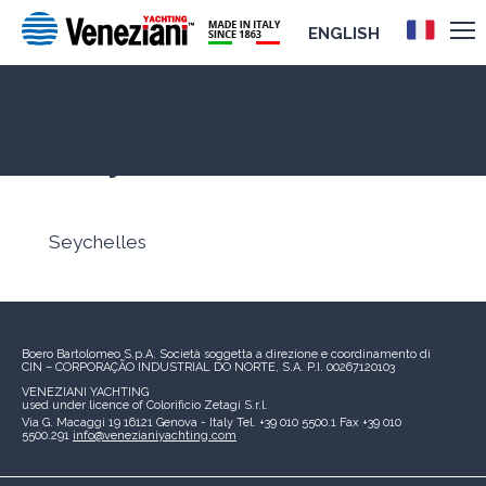
ENGLISH
Seychelles
Seychelles
Boero Bartolomeo S.p.A.
Società soggetta a direzione e coordinamento di
CIN – CORPORAÇÃO INDUSTRIAL DO NORTE, S.A.
P.I. 00267120103
VENEZIANI YACHTING
used under licence of
Colorificio Zetagi S.r.l.
Via G. Macaggi 19
16121 Genova - Italy
Tel. +39 010 5500.1
Fax +39 010
5500.291
info@venezianiyachting.com