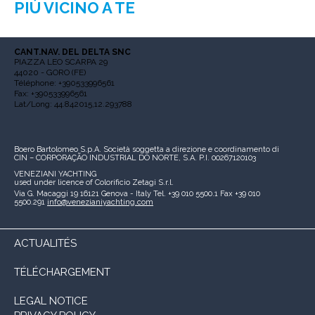
PIÙ VICINO A TE
CANT.NAV. DEL DELTA SNC
PIAZZA LEO SCARPA 29
44020 - GORO (FE)
Téléphone: +390533996561
Fax: +390533996561
Lat/Long: 44.842015,12.293788
Boero Bartolomeo S.p.A.
Società soggetta a direzione e coordinamento di
CIN – CORPORAÇÃO INDUSTRIAL DO NORTE, S.A.
P.I. 00267120103
VENEZIANI YACHTING
used under licence of
Colorificio Zetagi S.r.l.
Via G. Macaggi 19
16121 Genova - Italy
Tel. +39 010 5500.1
Fax +39 010
5500.291
info@venezianiyachting.com
ACTUALITÉS
TÉLÉCHARGEMENT
LEGAL NOTICE