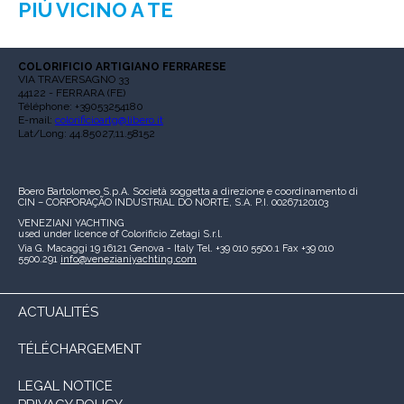
PIÙ VICINO A TE
COLORIFICIO ARTIGIANO FERRARESE
VIA TRAVERSAGNO 33
44122 - FERRARA (FE)
Téléphone: +39053254180
E-mail:
colorificioartg@libero.it
Lat/Long: 44.85027,11.58152
Boero Bartolomeo S.p.A.
Società soggetta a direzione e coordinamento di
CIN – CORPORAÇÃO INDUSTRIAL DO NORTE, S.A.
P.I. 00267120103
VENEZIANI YACHTING
used under licence of
Colorificio Zetagi S.r.l.
Via G. Macaggi 19
16121 Genova - Italy
Tel. +39 010 5500.1
Fax +39 010
5500.291
info@venezianiyachting.com
ACTUALITÉS
TÉLÉCHARGEMENT
LEGAL NOTICE