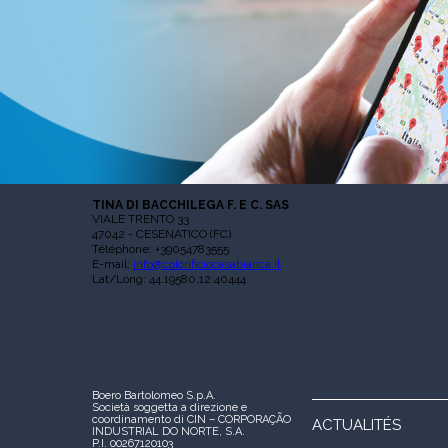
TINA DI BACCHILEGA F. E C. SAS
VIALE TRENTO 33
47042 - CESENATICO (FC)
Téléphone: +39054783555
E-mail:
info@colorificiocasabianca.it
Lat/Long: 44.19580,12.40444
Boero Bartolomeo S.p.A.
Società soggetta a direzione e
coordinamento di CIN – CORPORAÇÃO
ACTUALITÉS
INDUSTRIAL DO NORTE, S.A.
P.I. 00267120103