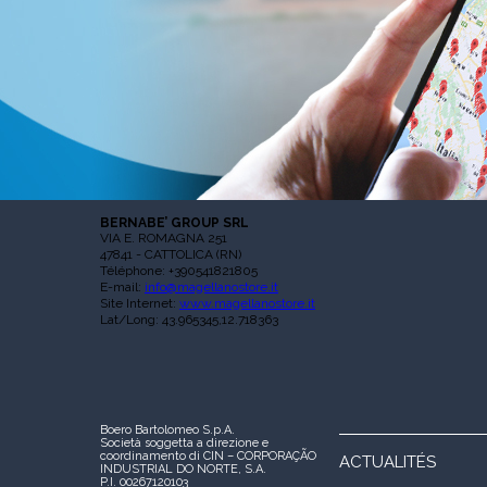
BERNABE’ GROUP SRL
VIA E. ROMAGNA 251
47841 - CATTOLICA (RN)
Téléphone: +390541821805
E-mail:
info@magellanostore.it
Site Internet:
www.magellanostore.it
Lat/Long: 43.965345,12.718363
Boero Bartolomeo S.p.A.
Società soggetta a direzione e
coordinamento di CIN – CORPORAÇÃO
ACTUALITÉS
INDUSTRIAL DO NORTE, S.A.
P.I. 00267120103