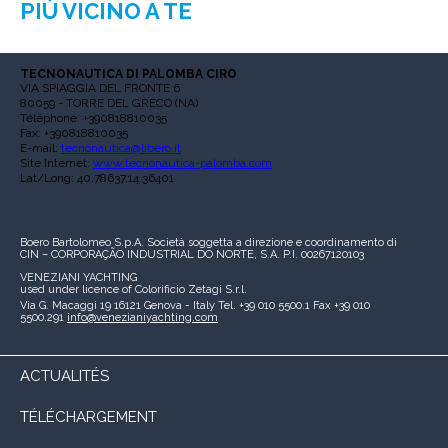
PIÙ VICINO A TE
TECNONAUTICA DI PALOMBA CIRO
VIA SPIAGGIA DEL FRONTE 6
80059 - TORRE DEL GRECO (NA)
Téléphone: +390818810035
Fax: +390818810035
E-mail:
tecnonautica@libero.it
Site Internet:
www.tecnonautica-palomba.com
Lat/Long: 40.78637,14.36401
Boero Bartolomeo S.p.A.
Società soggetta a direzione e coordinamento di
CIN – CORPORAÇÃO INDUSTRIAL DO NORTE, S.A.
P.I. 00267120103
VENEZIANI YACHTING
used under licence of
Colorificio Zetagi S.r.l.
Via G. Macaggi 19
16121 Genova - Italy
Tel. +39 010 5500.1
Fax +39 010
5500.291
info@venezianiyachting.com
ACTUALITÉS
TÉLÉCHARGEMENT